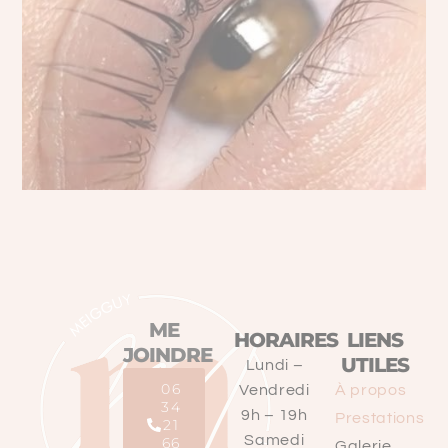
ME
HORAIRES
LIENS
JOINDRE
UTILES
Lundi –
06
Vendredi
À propos
34
9h – 19h
Prestations
21
Samedi
66
Galerie